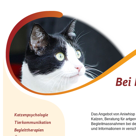
Bei
Das Angebot von Aniwhisp 
Katzenpsychologie
Katzen, Beratung für artge
Tierkommunikation
Begleitmassnahmen bei der 
und Informationen in vers
Begleittherapien