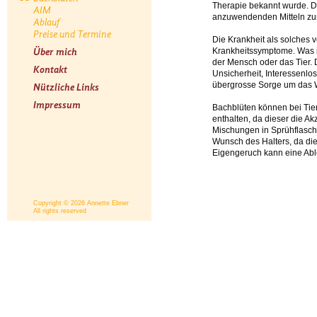
Therapie bekannt wurde. D
AIM
anzuwendenden Mitteln zur
Ablauf
Preise und Termine
Die Krankheit als solches 
Über mich
Krankheitssymptome. Was is
der Mensch oder das Tier. 
Kontakt
Unsicherheit, Interessenlo
übergrosse Sorge um das 
Nützliche Links
Impressum
Bachblüten können bei Tier
enthalten, da dieser die Ak
Mischungen in Sprühflasche
Wunsch des Halters, da die
Eigengeruch kann eine Ab
Copyright © 2026 Annette Ebner
All rights reserved