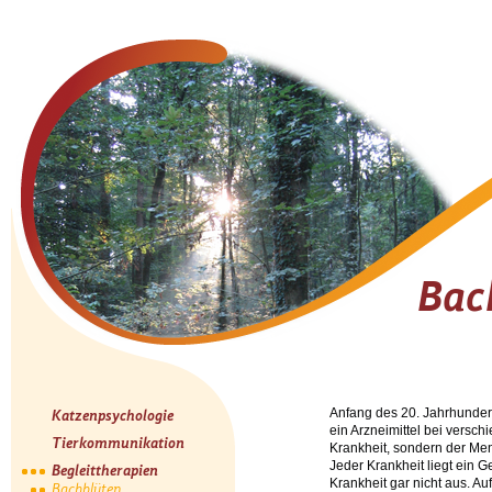
Bac
Anfang des 20. Jahrhundert
Katzenpsychologie
ein Arzneimittel bei versc
Tierkommunikation
Krankheit, sondern der Men
Jeder Krankheit liegt ein 
Begleittherapien
Krankheit gar nicht aus. A
Bachblüten