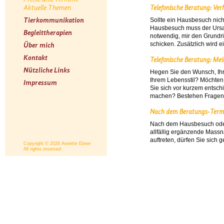
Aktuelle Themen
Telefonische Beratung: Ve
Tierkommunikation
Sollte ein Hausbesuch nich
Hausbesuch muss der Ursac
Begleittherapien
notwendig, mir den Grundri
schicken. Zusätzlich wird e
Über mich
Kontakt
Telefonische Beratung: Me
Nützliche Links
Hegen Sie den Wunsch, Ihr 
Ihrem Lebensstil? Möchten
Impressum
Sie sich vor kurzem entschi
machen? Bestehen Fragen 
Nach dem Beratungs-Term
Nach dem Hausbesuch oder d
allfällig ergänzende Mas
auftreten, dürfen Sie sich
Copyright © 2026 Annette Ebner
All rights reserved